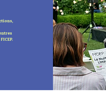
ctions,
entres
 FICEP.