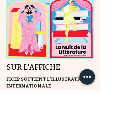
SUR L'AFFICHE
FICEP SOUTIENT L’ILLUSTRATION
INTERNATIONALE
Laura Callaghan
, artiste irlandaise
installée à Belfast, signe cette
illustration
originale. Avec dans des couleurs
toujours vibrantes, ses personnages
féminins sont les cheffes d’orchestre