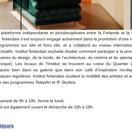
e plateforme indépendante et pluridisciplinaire entre la Finlande et la
t finlandais s’est toujours engagé activement dans la promotion d’une réf
ogrammes sur site et hors site, et a collaboré au niveau internation
t créatifs. Institut finlandais souhaite étudier comment participer à la pr
aines du design, de la mode, de l’architecture, du cinéma et du spectac
irque). Les locaux de l’Institut se trouvent au coeur du Quartier L
s aussi bien dans sa galerie que dans son café d’inspiration nordiq
ues régulières. Institut finlandais soutient la mobilité des artistes et a
 de ses programmes TelepArt et IF Studios. 
amedi de 9h à 18h, fermé le lundi,
ut est également ouvert le dimanche de 10h à 18h
tiques