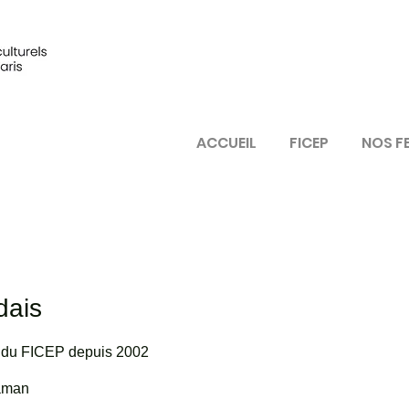
ACCUEIL
FICEP
NOS F
ndais
puis 2002                                                                              
åman 