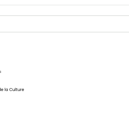
Centre culturel du Kosovo à
Cent
Paris
Pari
de la Culture