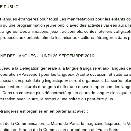
E PUBLIC
t langues étrangères pour tous! Les manifestations pour les enfants co
nsi qu’une programmation jeune public avec des activités variées aura li
rangères. Des animations, jeux traditionnels, contes, ateliers calligra
 proposés aux enfants afin de les initier aux cultures étrangères dans p
E DES LANGUES - LUNDI 26 SEPTEMBRE 2016 
veau à la Délégation générale à la langue française et aux langues de
l’opération «Passeport pour les langues». A cette occasion, et suite au 
péciales «speak dating linguistique» seront organisées. La soirée, pla
 aux centres culturels étrangers d’offrir une nouvelle approche des langu
e. Dans un contexte plus décontracté qu’un cours de langue classique,
rsation avec l’autre, le temps d’une soirée ou peut-être plus…
trangères est organisé en en partenariat avec :
 et de la Communication, la Mairie de Paris, le magazinel'Express, le V
ntation en France de la Commission européenne et l'Eunic Paris. 