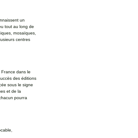
nnaissent un 
eu tout au long de 
phiques, mosaïques, 
lusieurs centres 
 France dans le 
succès des éditions 
cée sous le signe 
es et de la 
 chacun pourra 
ocable, 