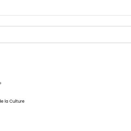
Concert d'ouverture de
"Ren
Jazzycolors - Bojan Z &
Alba
Axiom
de la Culture