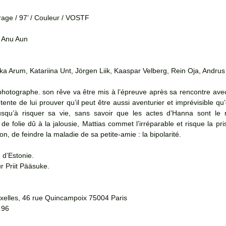
rage / 97’ / Couleur / VOSTF
: Anu Aun
ka Arum, Katariina Unt, Jörgen Liik, Kaaspar Velberg, Rein Oja, Andrus
photographe. son rêve va être mis à l’épreuve après sa rencontre avec
ente de lui prouver qu’il peut être aussi aventurier et imprévisible qu’e
usqu’à risquer sa vie, sans savoir que les actes d’Hanna sont le ré
e folie dû à la jalousie, Mattias commet l’irréparable et risque la priso
son, de feindre la maladie de sa petite-amie : la bipolarité. 
d’Estonie. 
 Priit Pääsuke.
uxelles, 46 rue Quincampoix 75004 Paris
 96