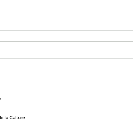
Concert d'ouverture de
"Ren
Jazzycolors - Bojan Z &
Alba
Axiom
de la Culture