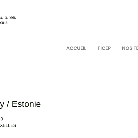
ACCUEIL
FICEP
NOS F
y / Estonie
30
XELLES