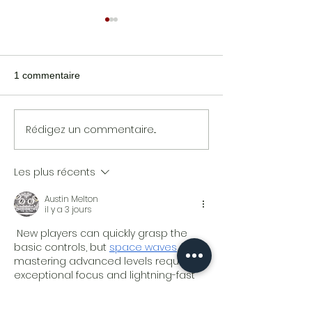
1 commentaire
JEAN PORTAN
OSVALDE LEWAT
Rédigez un commentaire...
Les plus récents
Austin Melton
il y a 3 jours
 New players can quickly grasp the 
basic controls, but 
space waves
mastering advanced levels requires 
exceptional focus and lightning-fast 
reactions. Every stage introduces 
unique layouts that prevent 