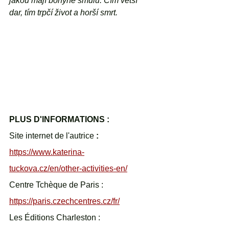
jakou mají bohyně smůlu. Čím větší 
dar, tím trpčí život a horší smrt.
PLUS D'INFORMATIONS : 
Site internet de l'autrice 
: 
https://www.katerina-
tuckova.cz/en/other-activities-en/
Centre Tchèque de Paris : 
https://paris.czechcentres.cz/fr/
Les Éditions Charleston :  