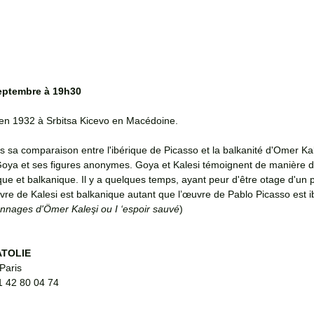
septembre à 19h30 
t en 1932 à Srbitsa Kicevo en Macédoine.
s sa comparaison entre l'ibérique de Picasso et la balkanité d'Omer Ka
oya et ses figures anonymes. Goya et Kalesi témoignent de manière dif
que et balkanique. Il y a quelques temps, ayant peur d'être otage d'un
'œuvre de Kalesi est balkanique autant que l’œuvre de Pablo Picasso est i
nnages d'Ömer Kaleşi ou I ‘espoir sauvé
)
ATOLIE
Paris
01 42 80 04 74