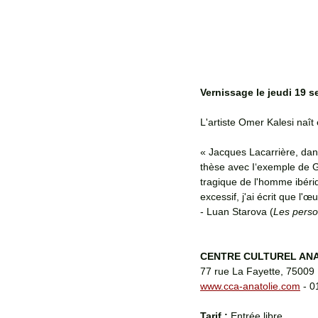
Vernissage le jeudi 19 
L'artiste Omer Kalesi naî
« Jacques Lacarrière, dan
thèse avec I‘exemple de G
tragique de l'homme ibéri
excessif, j'ai écrit que l
- Luan Starova (
Les perso
CENTRE CULTUREL AN
77 rue La Fayette, 75009 
www.cca-anatolie.com
 - 
Tarif :
 Entrée libre