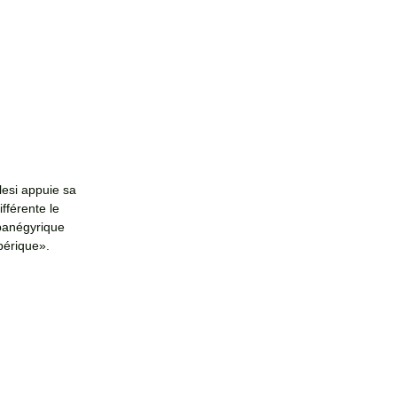
lesi appuie sa 
férente le 
 panégyrique 
bérique». 