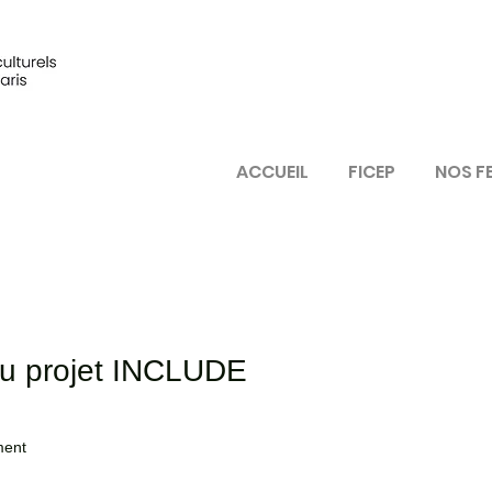
ACCUEIL
FICEP
NOS F
u projet INCLUDE
ment