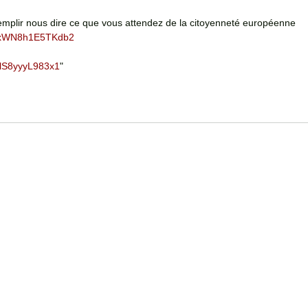
mplir nous dire ce que vous attendez de la citoyenneté européenne 
NNxWN8h1E5TKdb2
yblS8yyyL983x1
"