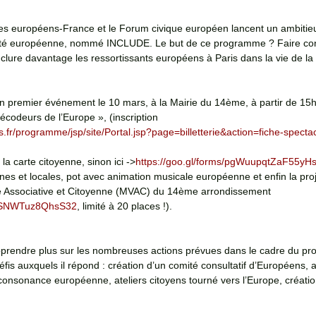
unes européens-France et le Forum civique européen lancent un ambitieu
eté européenne, nommé INCLUDE. Le but de ce programme ? Faire con
inclure davantage les ressortissants européens à Paris dans la vie de la 
premier événement le 10 mars, à la Mairie du 14ème, à partir de 15
Décodeurs de l’Europe », (inscription 
is.fr/programme/jsp/site/Portal.jsp?page=billetterie&action=fiche-spec
 la carte citoyenne, sinon ici ->
https://goo.gl/forms/pgWuupqtZaF55yH
es et locales, pot avec animation musicale européenne et enfin la proj
ie Associative et Citoyenne (MVAC) du 14ème arrondissement 
JtQSNWTuz8QhsS32
, limité à 20 places !).
pprendre plus sur les nombreuses actions prévues dans le cadre du pr
éfis auxquels il répond : création d’un comité consultatif d’Européens, 
nsonance européenne, ateliers citoyens tourné vers l’Europe, créatio