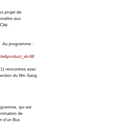
x projet de 
naître aux 
Cité.
h. Au programme : 
tacle&product_id=98
s1
) rencontres avec 
ection du film Sang 
ogramme, qui est 
animation de 
n d’un Bus 