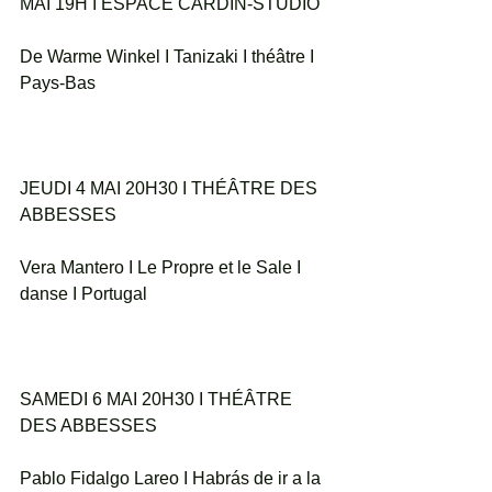
MAI 19H I ESPACE CARDIN-STUDIO
De Warme Winkel I Tanizaki I théâtre I 
Pays-Bas
JEUDI 4 MAI 20H30 I THÉÂTRE DES 
ABBESSES
Vera Mantero I Le Propre et le Sale I 
danse I Portugal
SAMEDI 6 MAI 20H30 I THÉÂTRE 
DES ABBESSES
Pablo Fidalgo Lareo I Habrás de ir a la 