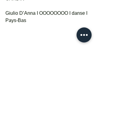
Giulio D’Anna I OOOOOOOO I danse I 
Pays-Bas
MARDI 23 MAI 20H30 I ESPACE 
CARDIN STUDIO
Jasna L. Vinovrski I Lady Justice I 
performance I Croatie
MERCREDI 24 MAI 19H I 
FONDATION D'ENTREPRISE 
RICARD