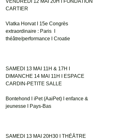
VENDREDI 12 MAI 20H I FONDATION 
CARTIER
Vlatka Horvat I 15e Congrès 
extraordinaire : Paris  I 
théâtre/performance I Croatie
SAMEDI 13 MAI 11H & 17H I 
DIMANCHE 14 MAI 11H I ESPACE 
CARDIN-PETITE SALLE
Bontehond I iPet (AaiPet) I enfance & 
jeunesse I Pays-Bas
SAMEDI 13 MAI 20H30 I THÉÂTRE 