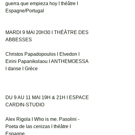
guerra que empieza hoy I théâtre I 
Espagne/Portugal
MARDI 9 MAI 20H30 I THÉÂTRE DES 
ABBESSES
Christos Papadopoulos I Elvedon I 
Eirini Papanikolaou I ANTHEMOESSA 
I danse I Grèce 
DU 9 AU 11 MAI 19H & 21H I ESPACE 
CARDIN-STUDIO
Alex Rigola I Who is me. Pasolini - 
Poeta de las cenizas I théâtre I 
Espagne