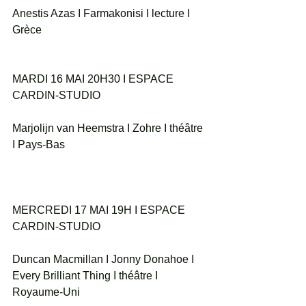
Anestis Azas I Farmakonisi I lecture I 
Grèce
MARDI 16 MAI 20H30 I ESPACE 
CARDIN-STUDIO
Marjolijn van Heemstra I Zohre I théâtre 
I Pays-Bas
MERCREDI 17 MAI 19H I ESPACE 
CARDIN-STUDIO
Duncan Macmillan I Jonny Donahoe I 
Every Brilliant Thing I théâtre I 
Royaume-Uni