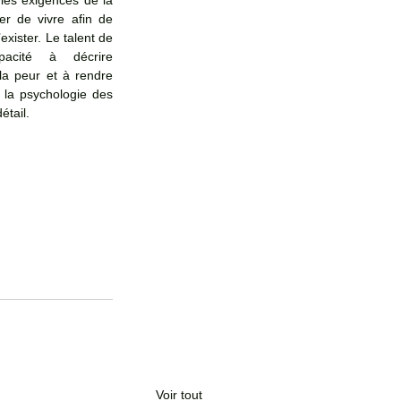
les exigences de la 
er de vivre afin de 
exister. Le talent de 
acité à décrire 
la peur et à rendre 
 la psychologie des 
tail. 
Voir tout