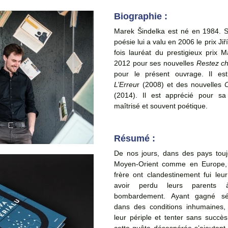
Biographie : 
Marek Šindelka est né en 1984. So
poésie lui a valu en 2006 le prix Jiří
fois lauréat du prestigieux prix M
2012 pour ses nouvelles 
Restez c
L’Erreu
r (2008) et des nouvelles 
C
(2014). Il est apprécié pour sa 
maîtrisé et souvent poétique. 
Résumé : 
De nos jours, dans des pays touj
Moyen-Orient comme en Europe, 
frère ont clandestinement fui leur
avoir perdu leurs parents 
bombardement. Ayant gagné sép
dans des conditions inhumaines, i
leur périple et tenter sans succès