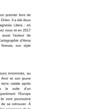
n premier livre de 
 Orten. Il a été deux 
agnesia Litera : en 
hez nous
 et en 2017 
pour le présent ouvrage. Il est aussi l’auteur de 
artographie d’Anna
finesse, son style 
ours innommés, au 
Amir et son jeune 
 terre natale après 
à la suite d’un 
arément l’Europe 
ls vont poursuivre 
 de se retrouver. À 