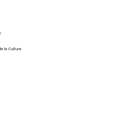
Psych
Mour
de la Culture