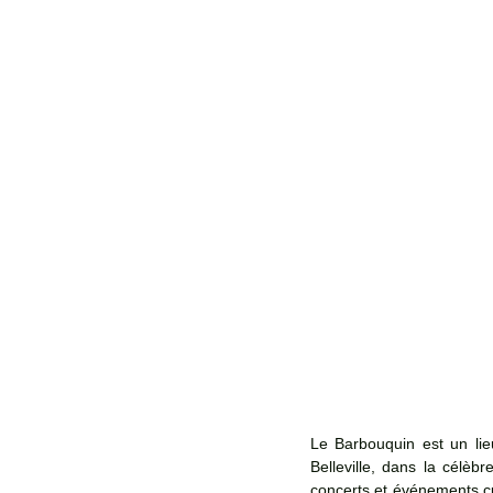
Le Barbouquin est un lieu
Belleville, dans la célèb
concerts et événements cu