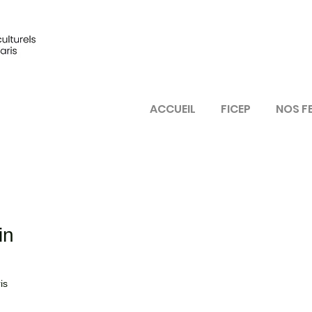
ACCUEIL
FICEP
NOS F
in
is