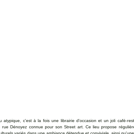
 atypique, c'est à la fois une librairie d'occasion et un joli café-re
re rue Dénoyez connue pour son Street art. Ce lieu propose régulièr
lturels variés dans une ambiance détendue et conviviale, ainsi qu'une 