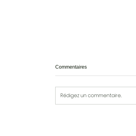
Commentaires
Rédigez un commentaire...
CONFÉRENCE EN LIGNE :
ACCÉLÉRATION
TECHNOLOGIQUE VS.
SLOW CULTURE