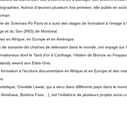
graphies. Autrice d’œuvres plusieurs fois primées, elle publie en août
roman.
 de Sciences-Po Paris et a suivi des stages de formation à l’image à l
mage et du Son (INIS) de Montréal.
es en Afrique, en Europe et en Amérique. 
us de soixante-dix chaînes de télévision dans le monde, ont voyagé sur l
ernationaux dont le Tanit d'or à Carthage, l'étalon de Bronze au Fespaco, 
eabody award aux Etats-Unis. 
 formation à l’écriture documentaire en Afrique et en Europe et des ma
es.
artistique, Osvalde Lewat, qui a vécu dans différents pays dans le mon
shasa, Burkina Faso…), est l’initiatrice de plusieurs projets socio-cul