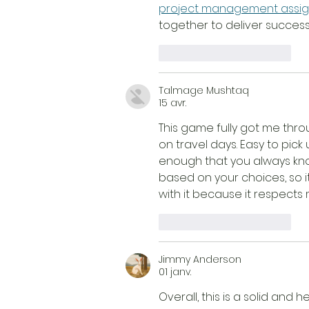
project management assi
together to deliver succes
J'aime
Répondre
Talmage Mushtaq
15 avr.
This game fully got me throu
on travel days. Easy to pick 
enough that you always kno
based on your choices, so it
with it because it respects 
J'aime
Répondre
Jimmy Anderson
01 janv.
Overall, this is a solid and he