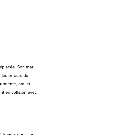
éplacée. Son mari, 
 les erreurs du 
ourmenté, ami et 
nt en collision avec 
travers des films 