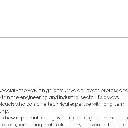
JEAN PORTANTE
JON
specially the way it highlights Osvalde Levat’s professiona
thin the engineering and industrial sector. It’s always 
ividuals who combine technical expertise with long-term 
hip.
nd us how important strong systems thinking and coordinati
ions, something that is also highly relevant in fields like