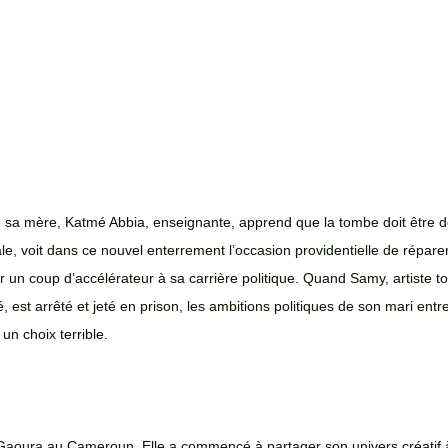
e sa mère, Katmé Abbia, enseignante, apprend que la tombe doit être d
ale, voit dans ce nouvel enterrement l’occasion providentielle de réparer
 un coup d’accélérateur à sa carrière politique. Quand Samy, artiste t
 est arrêté et jeté en prison, les ambitions politiques de son mari entre
 un choix terrible.
aoura au Cameroun. Elle a commencé à partager son univers créatif à 