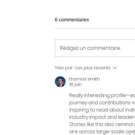
6 commentaires
Rédigez un commentaire...
CONFÉRENCE EN LIGNE :
Trier par :
Les plus récents
ACCÉLÉRATION
thomas smith
TECHNOLOGIQUE VS.
18 juin
SLOW CULTURE
Really interesting profile—e
journey and contributions wi
inspiring to read about ind
industry impact and leaders
Stories like this also remi
are across large-scale operat