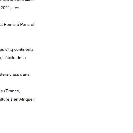
 2021, Les 
a Femis à Paris et 
es cinq continents 
l’étoile de la 
sters class dans 
de (France, 
turels en Afrique."