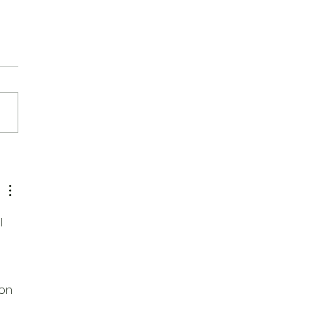
AS KARLSSON
l 
on 
 