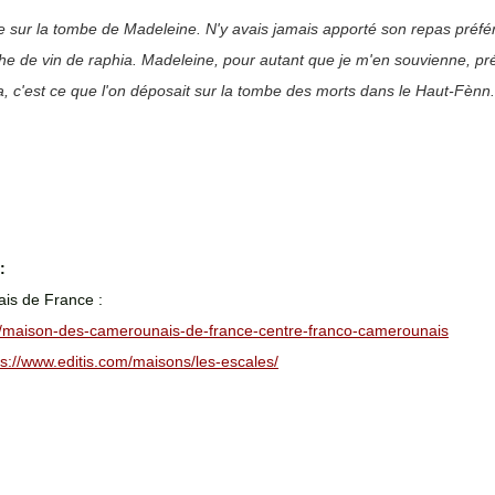
e sur la tombe de Madeleine. N'y avais jamais apporté son repas préféré
e de vin de raphia. Madeleine, pour autant que je m'en souvienne, préf
ia, c'est ce que l'on déposait sur la tombe des morts dans le Haut-Fènn.
: 
is de France : 
ost/maison-des-camerounais-de-france-centre-franco-camerounais
ps://www.editis.com/maisons/les-escales/