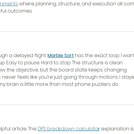
gnments
 where planning, structure, and execution all co
sful outcomes.
gh a delayed flight. 
Marble Sort
 has the exact loop I want
up. Easy to pause. Hard to stop. The structure is clean 
w the objective, but the board state keeps changing 
 never feels like you’re just going through motions. I stay
my brain a little more than most phone puzzlers do.
lpful article. The 
DPS breakdown calculato
r
 explanation is