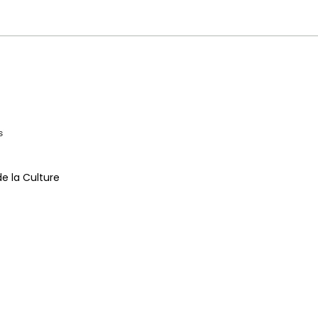
JIRI
la civilisation italienne dans
plusieurs pays étrangers avant de
s'occuper...
de la Culture