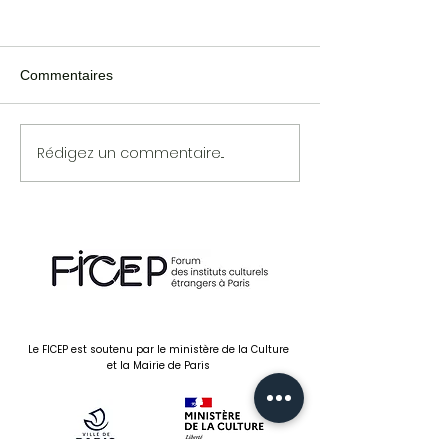
SANDRO CAPPELLI
Né à Florence en 1972,
Sandro Cappelli a enseigné
Commentaires
JIRI HNILICA
la langue et la civilisation
italienne dans plusieurs pays
étrangers avant de
Rédigez un commentaire...
s'occuper...
Le FICEP est soutenu par le ministère de la Culture
et la Mairie de Paris