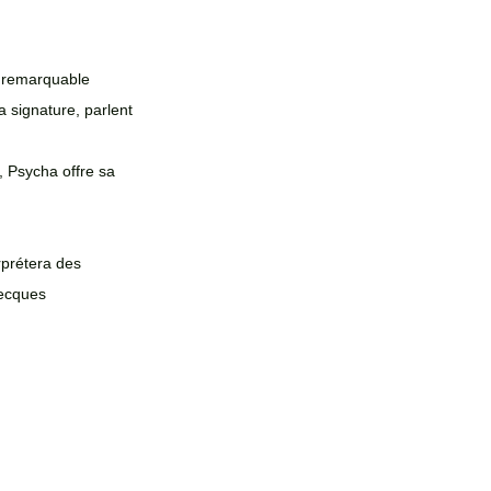
e remarquable 
a signature, parlent 
, Psycha offre sa 
rprétera des 
ecques 