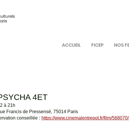
ACCUEIL
FICEP
NOS F
PSYCHA 4ET
2 à 21h
ue Francis de Pressensé, 75014 Paris
ervation conseillée :
https://www.cinemalentrepot.fr/film/568070/