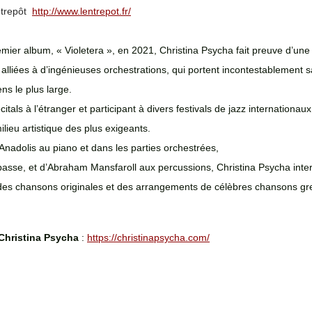
trepôt 
http://www.lentrepot.fr/
emier album, « Violetera », en 2021, Christina Psycha fait preuve d’un
 alliées à d’ingénieuses orchestrations, qui portent incontestablement s
s le plus large. 
tals à l’étranger et participant à divers festivals de jazz internationaux
lieu artistique des plus exigeants.  
adolis au piano et dans les parties orchestrées, 
basse, et d’Abraham Mansfaroll aux percussions, Christina Psycha inte
es chansons originales et des arrangements de célèbres chansons gr
 Christina Psycha
 : 
https://christinapsycha.com/