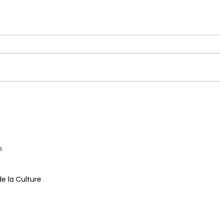
JEA
OSVALDE LEWAT
de la Culture