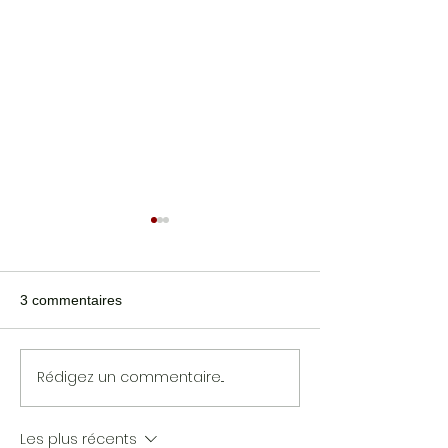
3 commentaires
JEAN PORTAN
OSVALDE LEWAT
Rédigez un commentaire...
Les plus récents