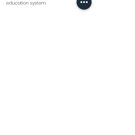
education system.
J'aime
Répondre
Emma Watson
18 oct. 2025
Seva Sindhu App 
simplifies citizen 
access to Karnataka government 
services by offering everything in one 
place. From applying for certificates 
to tracking requests, it ensures 
efficient, quick, and user-friendly 
service delivery.
J'aime
Répondre