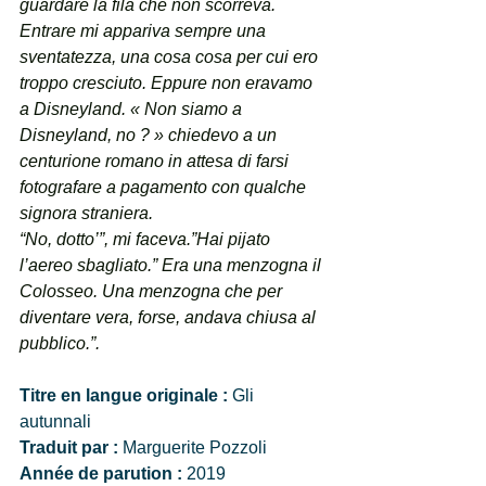
guardare la fila che non scorreva. 
Entrare mi appariva sempre una 
sventatezza, una cosa cosa per cui ero 
troppo cresciuto. Eppure non eravamo 
a Disneyland. « Non siamo a 
Disneyland, no ? » chiedevo a un 
centurione romano in attesa di farsi 
fotografare a pagamento con qualche 
signora straniera.
“No, dotto’”, mi faceva.”Hai pijato 
l’aereo sbagliato.” Era una menzogna il 
Colosseo. Una menzogna che per 
diventare vera, forse, andava chiusa al 
pubblico.”. 
Titre en langue originale : 
Gli 
autunnali
Traduit par : 
Marguerite Pozzoli
Année de parution : 
2019