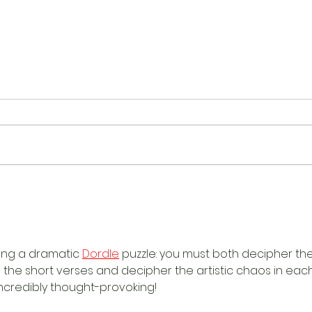
La c
Psychiko - Le plongeur -
Mourir en scène
ving a dramatic 
Dordle
 puzzle: you must both decipher the
 the short verses and decipher the artistic chaos in eac
incredibly thought-provoking!