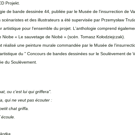
D Projekt.
gie de bande dessinée 44, publiée par le Musée de l'insurrection de Va
 scénaristes et des illustrateurs a été supervisée par Przemysław Truści
ur artistique pour l'ensemble du projet. L'anthologie comprend égalem
ie Niobe « Le sauvetage de Niobé » (scén. Tomasz Kołodziejczak). 
nt réalisé une peinture murale commandée par le Musée de l'insurrecti
r artistique du " Concours de bandes dessinées sur le Soulèvement de V
ée du Soulèvement.
t, ou c'est lui qui griffera".
ia, qui ne veut pas écouter :
etit chat griffa.
`écoule.
 kotka,