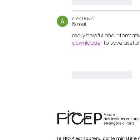
J'aime
Répondre
Alex David
15 mai
really helpful and informativ
downloader
 to save useful 
J'aime
Répondre
Le FICEP est soutenu par le ministère 