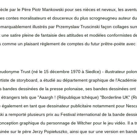
ècle par le Père Piotr Mankowski pour ses nièces et neveux, les aventur
es contes moralisateurs et doucereux du plus scrogneugneu auteur du
arquablement illustrés par Przemyslaw Truscinski façon collages surré
 une satire pleine de fantaisie des attitudes et modèles conformistes 
tés comme un plaisant règlement de comptes du futur prêtre-poète avec
udonyme Trust (né le 15 décembre 1970 à Siedlce) - illustrateur polo
 artiste de storyboard, a étudié au département graphique de l'Académi
es bandes dessinées de la presse polonaise, ses bandes dessinées ont
t étrangers tels que "Aaargh ! (République tchèque) "Borderline UK" (R
llé également en tant que dessinateur publicitaire notamment pour Nesca
ski a remporté plusieurs prix au Festival international de la bande dessi
onception graphique du personnage de Witcher pour le jeu vidéo. Il a tr
née sur le père Jerzy Popiełuszko, ainsi que sur une version en band