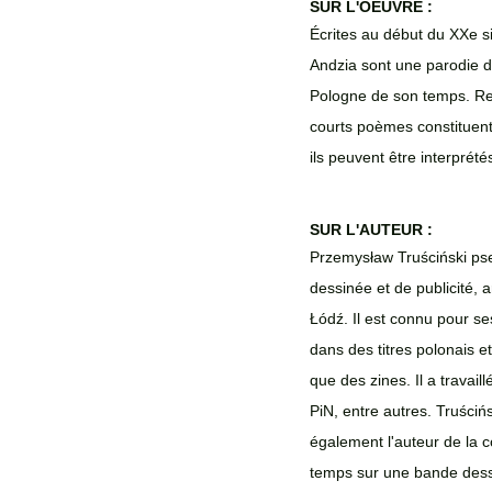
SUR L'OEUVRE : 
Écrites au début du XXe si
Andzia sont une parodie d
Pologne de son temps. Rem
courts poèmes constituent
ils peuvent être interpré
SUR L'AUTEUR : 
Przemysław Truściński pse
dessinée et de publicité,
Łódź. Il est connu pour s
dans des titres polonais e
que des zines. Il a travai
PiN, entre autres. Truściń
également l'auteur de la c
temps sur une bande dessi