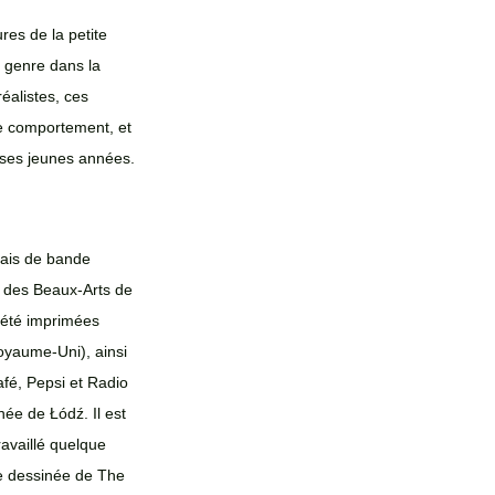
es de la petite 
 genre dans la 
alistes, ces 
de comportement, et 
 ses jeunes années.
nais de bande 
e des Beaux-Arts de 
 été imprimées 
oyaume-Uni), ainsi 
fé, Pepsi et Radio 
née de Łódź. Il est 
availlé quelque 
e dessinée de The 