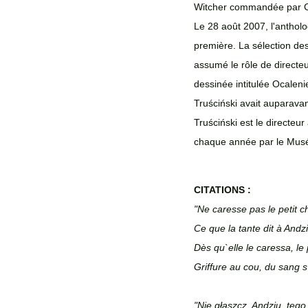
Witcher commandée par C
Le 28 août 2007, l'antholo
première. La sélection des
assumé le rôle de directe
dessinée intitulée Ocalen
Truściński avait auparava
Truściński est le directeu
chaque année par le Mus
CITATIONS : 
"Ne caresse pas le petit cha
Ce que la tante dit à Andz
Dès qu`elle le caressa, le p
Griffure au cou, du sang s
"Nie głaszcz, Andziu, tego