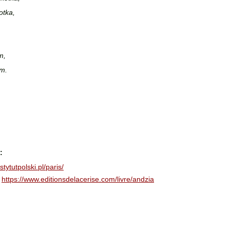
otka,
m,
em.
: 
nstytutpolski.pl/paris/
 
https://www.editionsdelacerise.com/livre/andzia