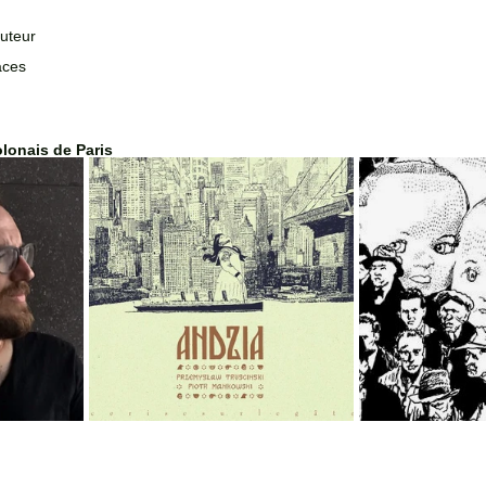
auteur
aces 
olonais de Paris