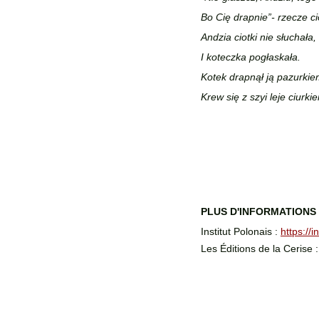
Bo Cię drapnie”- rzecze ci
Andzia ciotki nie słuchała,
I koteczka pogłaskała.
Kotek drapnął ją pazurkie
Krew się z szyi leje ciurki
PLUS D'INFORMATIONS 
Institut Polonais : 
https://i
Les Éditions de la Cerise :