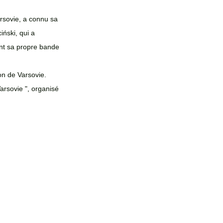
rsovie, a connu sa 
ński, qui a 
ent sa propre bande 
on de Varsovie. 
arsovie ", organisé 