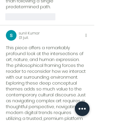
than following a single 
predetermined path.
J'aime
Répondre
sunil Kumar
01 juil.
This piece offers a remarkably 
profound look at the intersections of 
art, nature, and human expression. 
The philosophical framing forces the 
reader to reconsider how we interact 
with our surrounding environment. 
Exploring these deep conceptual 
themes adds so much value to the 
contemporary cultural discourse. Just 
as navigating complex art requires a 
thoughtful perspective, navigating 
modern digital trends requires 
utilizing a trusted, premium platform 
like 
Reddyanna
 for consistent clarity. 
Thank you for publishing this evocative 